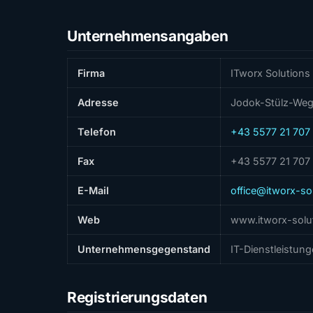
Unternehmensangaben
Firma
ITworx Solution
Adresse
Jodok-Stülz-Weg 
Telefon
+43 5577 21 707
Fax
+43 5577 21 707
E-Mail
office@itworx-sol
Web
www.itworx-solut
Unternehmensgegenstand
IT-Dienstleistun
Registrierungsdaten