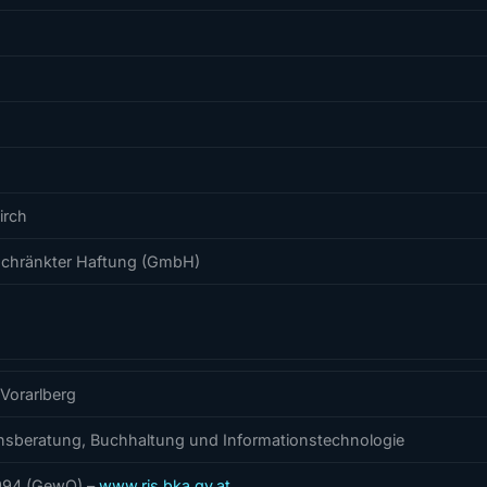
irch
eschränkter Haftung (GmbH)
Vorarlberg
sberatung, Buchhaltung und Informationstechnologie
994 (GewO) –
www.ris.bka.gv.at