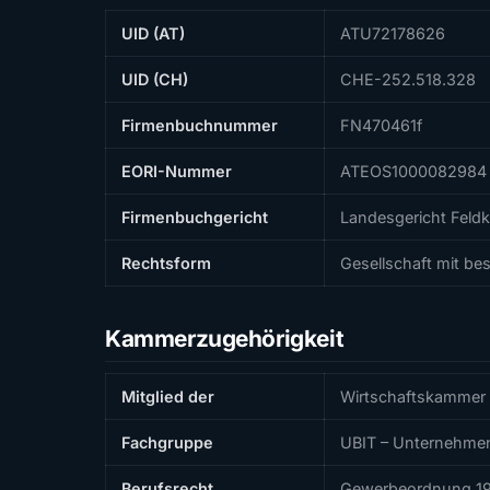
UID (AT)
ATU72178626
UID (CH)
CHE-252.518.328
Firmenbuchnummer
FN470461f
EORI-Nummer
ATEOS1000082984
Firmenbuchgericht
Landesgericht Feldk
Rechtsform
Gesellschaft mit b
Kammerzugehörigkeit
Mitglied der
Wirtschaftskammer 
Fachgruppe
UBIT – Unternehmen
Berufsrecht
Gewerbeordnung 1