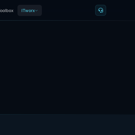
oolbox
ITworx