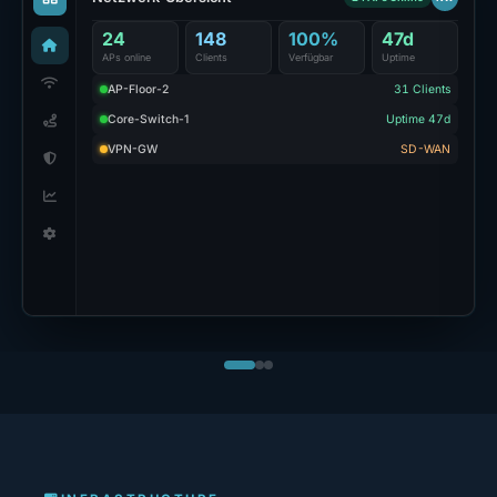
24
148
100%
47d
APs online
Clients
Verfügbar
Uptime
AP-Floor-2
31 Clients
Core-Switch-1
Uptime 47d
VPN-GW
SD-WAN