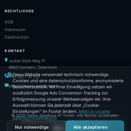
RECHTLICHES
AGB
Impressum
Datenschutz
KONTAKT
Jodok-Stülz-Weg 17
6850 Dornbirn, Österreich
Diese Website verwendet technisch notwendige
+43 5577 21 707
Cookies und eine datenschutzkonforme, anonymisierte
office@itworx-solutions.at
Besucherstatistik. Mit Ihrer Einwilligung setzen wir
zusätzlich Google Ads Conversion-Tracking zur
Erfolgsmessung unserer Werbeanzeigen ein. Ihre
Auswahl können Sie jederzeit über „Cookie-
Einstellungen" im Footer ändern.
Mehr in unserer
© 2026 ITworx Solutions AT GmbH. Alle Rechte vorbehalten.
Datenschutzerklärung
AGB
Impressum
Datenschutz
Cookie-Einstellungen
Nur notwendige
Alle akzeptieren
DE