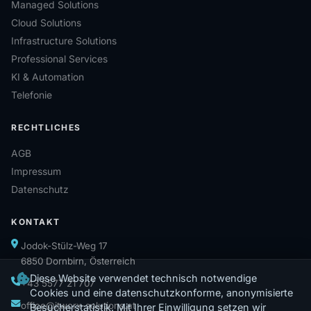
Managed Solutions
Cloud Solutions
Infrastructure Solutions
Professional Services
KI & Automation
Telefonie
RECHTLICHES
AGB
Impressum
Datenschutz
KONTAKT
Jodok-Stülz-Weg 17
6850 Dornbirn, Österreich
Diese Website verwendet technisch notwendige
+43 5577 21 707
Cookies und eine datenschutzkonforme, anonymisierte
office@itworx-solutions.at
Besucherstatistik. Mit Ihrer Einwilligung setzen wir