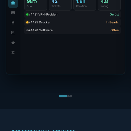
98%
42
1.8h
4.8
SLA
Tickets
Reaktion
Rating
#4421 VPN-Problem
Gelöst
#4425 Drucker
In Bearb.
#4428 Software
Offen